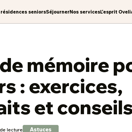
 résidences seniors
Séjourner
Nos services
L'esprit Oveli
 de mémoire p
rs : exercices,
aits et conseil
Astuces
de lecture