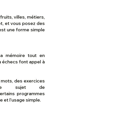
uits, villes, métiers,
et, et vous posez des
C’est une forme simple
 la mémoire tout en
u échecs font appel à
e mots, des exercices
 Le sujet de
 certains programmes
le et l’usage simple.