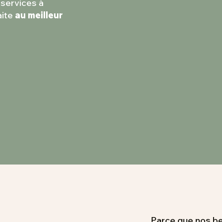
 services à
aite
au meilleur
Parce que nos be