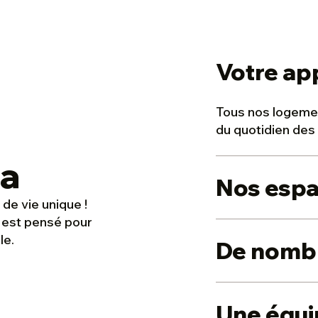
Votre ap
Tous nos logemen
du quotidien des 
ia
Nos espa
de vie unique !
 est pensé pour
Piscine, restaura
le.
De nombr
coiffure… Place à 
Inclus ou à la ca
Une équi
nombreux service