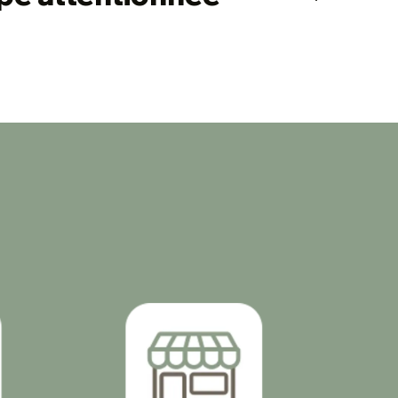
érée des contraintes quotidiennes.
 équipe bienveillante et présente 7j/7. À
dents, elle est le repère rassurant, toujours
rvice.