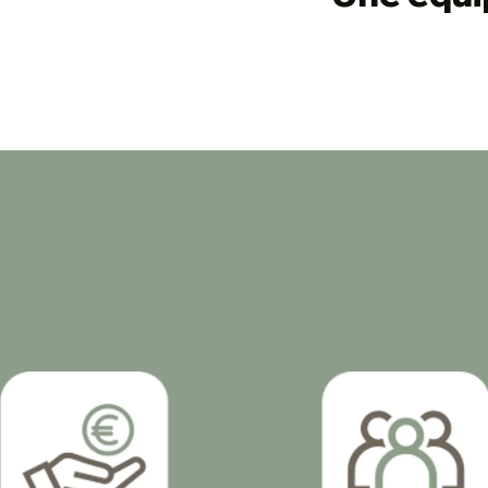
votre image, lib
Ovelia, c’est une
l’écoute des rési
prête à rendre se