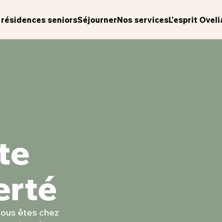
 résidences seniors
Séjourner
Nos services
L'esprit Oveli
te
erté
 vous êtes chez