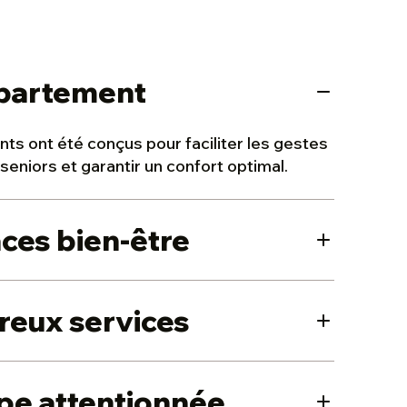
partement
ts ont été conçus pour faciliter les gestes
seniors et garantir un confort optimal.
ces bien-être
nt, salon détente, salle fitness et salon de
eux services
la détente et à la convivialité !
rte, nos résidences seniors proposent de
pe attentionnée
s et des animations pour une retraite à