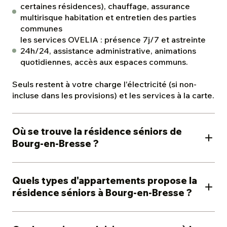
certaines résidences), chauffage, assurance
multirisque habitation et entretien des parties
communes
les services OVELIA : présence 7j/7 et astreinte
24h/24, assistance administrative, animations
quotidiennes, accès aux espaces communs.
Seuls restent à votre charge l'électricité (si non-
incluse dans les provisions) et les services à la carte.
Où se trouve la résidence séniors de
Bourg-en-Bresse ?
La résidence « Les Jardins de Voltaire » est située
au 5 boulevard Paul Bert, sur le site entièrement
Quels types d'appartements propose la
rénové de la Vinaigrerie, au pied des boulevards
résidence séniors à Bourg-en-Bresse ?
Voltaire et Paul Bert, dans un quartier rénové du
centre-ville de Bourg-en-Bresse. À proximité du
Les Jardins de Voltaire abritent 104 appartements
célèbre Monastère royal de Brou et à quelques pas