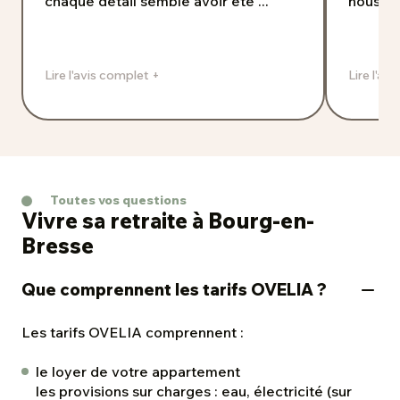
chaque détail semble avoir été ...
nous a t
Lire l'avis complet +
Lire l'av
Toutes vos questions
Vivre sa retraite à Bourg-en-
Bresse
Que comprennent les tarifs OVELIA ?
Les tarifs OVELIA comprennent :
le loyer de votre appartement
les provisions sur charges : eau, électricité (sur