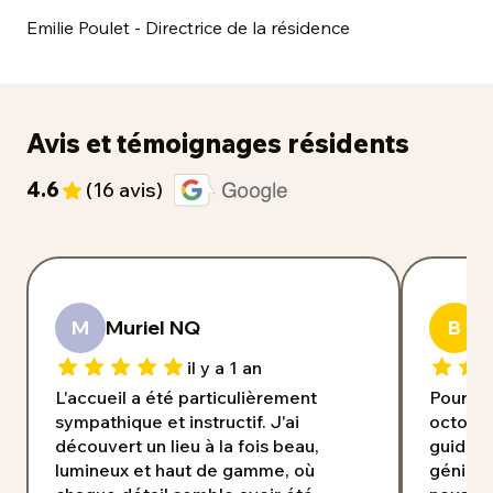
Emilie Poulet - Directrice de la résidence
Avis et témoignages résidents
4.6
(16 avis)
M
Muriel NQ
B
B
il y a 1 an
L'accueil a été particulièrement
Pour le
sympathique et instructif. J'ai
octobre
découvert un lieu à la fois beau,
guide/c
lumineux et haut de gamme, où
géniale 