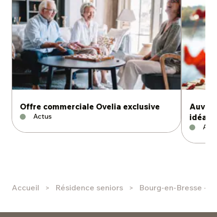
convivialité.
Offre commerciale Ovelia exclusive
Auverg
Actus
idéale 
Ast
Accueil
Résidence seniors
Bourg-en-Bresse - Le