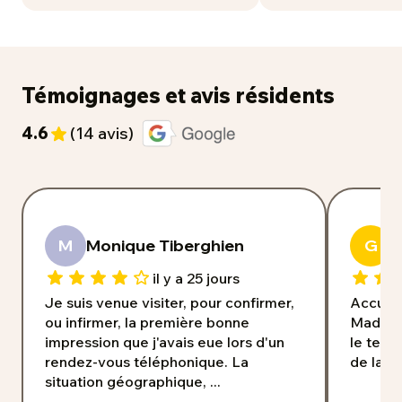
Témoignages et avis résidents
4.6
(14 avis)
M
Monique Tiberghien
G
G
il y a 25 jours
Je suis venue visiter, pour confirmer,
Accueil
ou infirmer, la première bonne
Madame 
impression que j'avais eue lors d'un
le temp
rendez-vous téléphonique. La
de la r
situation géographique, ...