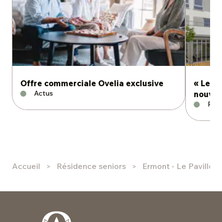
Offre commerciale Ovelia exclusive
« Le Pa
Actus
nouvea
Rési
Accueil
Résidence seniors
Ermont - Le Pavillon