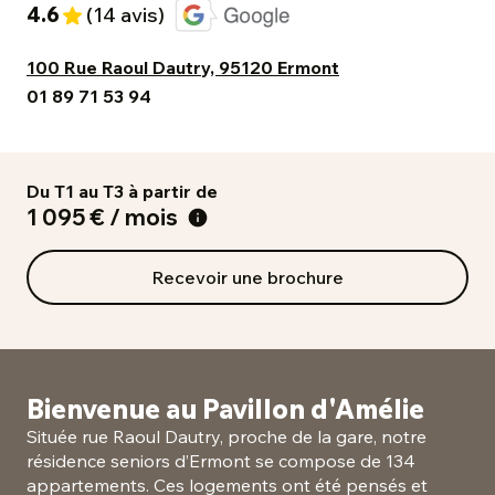
4.6
(14 avis)
100 Rue Raoul Dautry, 95120 Ermont
01 89 71 53 94
Du T1 au T3 à partir de
1 095 € / mois
Recevoir une brochure
Bienvenue au Pavillon d'Amélie
Située rue Raoul Dautry, proche de la gare, notre
résidence seniors d’Ermont se compose de 134
appartements. Ces logements ont été pensés et