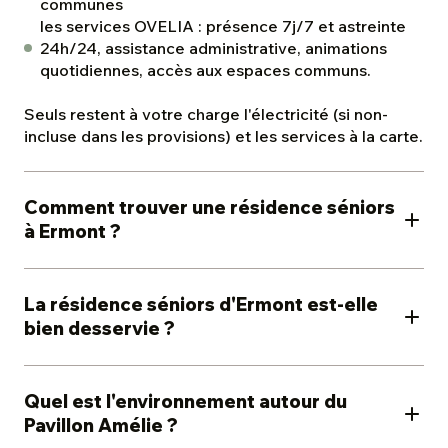
communes
les services OVELIA : présence 7j/7 et astreinte
24h/24, assistance administrative, animations
quotidiennes, accès aux espaces communs.
Seuls restent à votre charge l'électricité (si non-
incluse dans les provisions) et les services à la carte.
Comment trouver une résidence séniors
à Ermont ?
Le Pavillon Amélie vous accueille rue Raoul Dautry,
à deux pas de la gare, au cœur de la vallée de
La résidence séniors d'Ermont est-elle
Montmorency, à Ermont. Cette résidence séniors
bien desservie ?
moderne propose 134 appartements du T1 au T3,
pensés pour la sécurité et le confort des séniors
Tout à fait, c'est l'un des grands atouts d'Ermont : la
autonomes. Pour découvrir les disponibilités et
ville compte quatre gares, un nombre exceptionnel
Quel est l'environnement autour du
trouver le logement adapté à vos envies, l'équipe
en Île-de-France. La gare d'Ermont-Eaubonne (RER
Pavillon Amélie ?
Ovelia vous accompagne dans votre projet de
C, H et J) se trouve à seulement 5 minutes à pied et