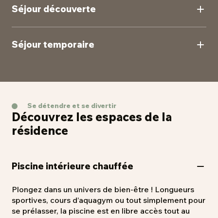
Séjour découverte
Testez la vie en résidence seniors à l’occasion d’un
séjour de courte durée pour vous faire votre propre
Séjour temporaire
avis.
En réponse à des besoins d'hébergement
temporaires ou pour des vacances, nos résidences
peuvent vous accueillir pour des séjours de
moyenne durée avec une palette de services à
Se détendre et se divertir
portée de main ! Il n’y a plus qu’à poser vos valises !
Découvrez les espaces de la
résidence
Piscine intérieure chauffée
Plongez dans un univers de bien-être ! Longueurs
sportives, cours d’aquagym ou tout simplement pour
se prélasser, la piscine est en libre accès tout au