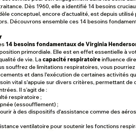
raitance. Dès 1960, elle a identifié 14 besoins cruciau
le conceptuel, encore d’actualité, est depuis utilisé
iors. Découvrons ensemble ces 14 besoins fondamen
r
des
14 besoins fondamentaux de Virginia Henderso
osition primordiale. Elle est en effet essentielle à vo
ualité de vie. La
capacité respiratoire
influence dir
vous souffrez de limitations respiratoires, vous pourrie
acements et dans l'exécution de certaines activités q
soin vital s'appuie sur divers critères, permettant de
trées. Il s’agit de :
lté respiratoire ;
pnée (essoufflement) ;
ourir à des dispositifs d'assistance comme des aérosol
istance ventilatoire pour soutenir les fonctions respir