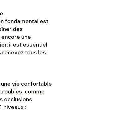
 le
in fondamental est
aîner des
u encore une
r, il est essentiel
s recevez tous les
 une vie confortable
rs troubles, comme
es occlusions
4 niveaux :