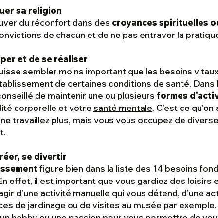
uer sa religion
rouver du réconfort dans des
croyances spirituelles o
nvictions de chacun et de ne pas entraver la pratique
per et de se réaliser
isse sembler moins important que les besoins vitaux, 
rétablissement de certaines conditions de santé. Dans
 conseillé de maintenir une ou plusieurs
formes d'acti
ité corporelle et votre
santé mentale
. C’est ce qu’on
 ne travaillez plus, mais vous vous occupez de diver
t.
réer, se divertir
tissement
figure bien dans la liste des 14 besoins fo
n effet, il est important que vous gardiez des loisirs e
’agir d’une
activité manuelle
qui vous détend, d’une act
ces de jardinage ou de visites au musée par exemple.
r un hobby ou une passion pour vous permettre de vo