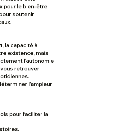
x pour le bien-être
 pour soutenir
taux.
n
, la capacité à
tre existence, mais
ectement l'autonomie
z vous retrouver
uotidiennes.
 déterminer l'ampleur
s pour faciliter la
atoires.