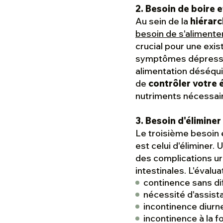
2. Besoin de boire 
Au sein de la
hiérarc
besoin de s'alimente
crucial pour une exi
symptômes dépressifs
alimentation déséquili
de
contrôler votre é
nutriments nécessair
3. Besoin d'éliminer
Le troisième besoin 
est celui d'éliminer.
des complications uri
intestinales. L'évalua
continence sans dif
nécessité d'assistan
incontinence diurn
incontinence à la f