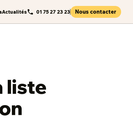
Nous contacter
a
Actualités
01 75 27 23 23
 liste
son