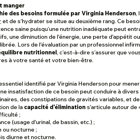
et manger
hie des besoins formulée par Virginia Henderson
,
r
et de s’hydrater se situe au deuxième rang. Ce beso
stence saine puisqu’une nutrition inadéquate peut entr
, une diminution de l'énergie, une perte d'appétit o
brée. Lors de l'évaluation par un professionnel infirmie
quilibre nutritionnel
, c’est-à-dire s’assurer que vou
es à votre santé et votre bien-être.
essentiel identifié par Virginia Henderson pour mener
 Une insatisfaction de ce besoin peut conduire à dive
naires, des constipations de gravités variables, et d
tion de la
capacité d'élimination
s'articule autour de 
ficulté ;
ce (usage d'urinal, de bassin, etc.) ;
e ou nocturne ;
ois diurne et nocturne.