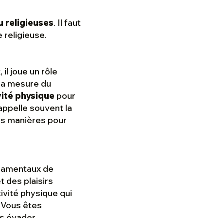
u religieuses
. Il faut
 religieuse.
il joue un rôle
 la mesure du
vité physique
pour
 appelle souvent la
ses manières pour
ndamentaux de
t des plaisirs
ivité physique qui
 Vous êtes
us évader