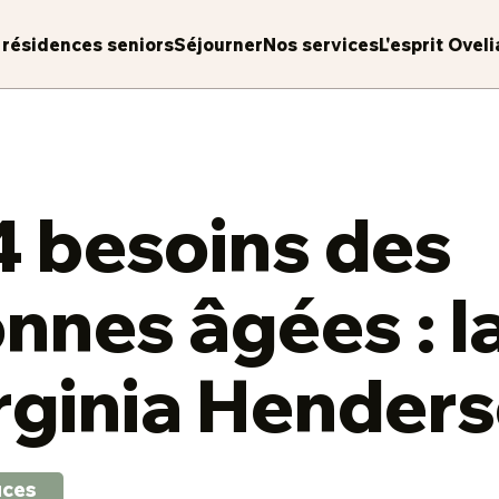
 résidences seniors
Séjourner
Nos services
L'esprit Oveli
4 besoins des
nnes âgées : la
rginia Hender
uces