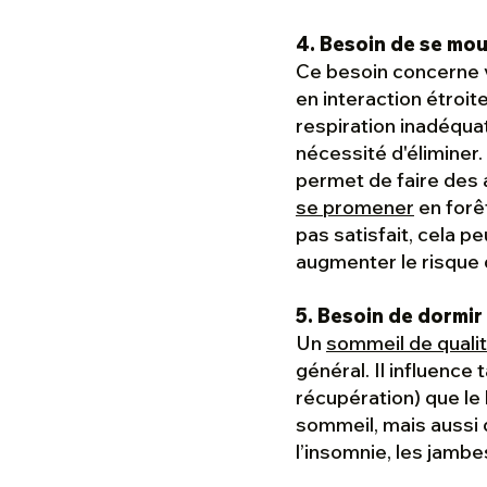
4. Besoin de se mou
Ce besoin concerne
en interaction étroi
respiration inadéqua
nécessité d'éliminer.
permet de faire des a
se promener
en forêt
pas satisfait, cela p
augmenter le risque 
5. Besoin de dormir
Un
sommeil de quali
général. Il influence
récupération) que le 
sommeil, mais aussi
l’insomnie, les jamb