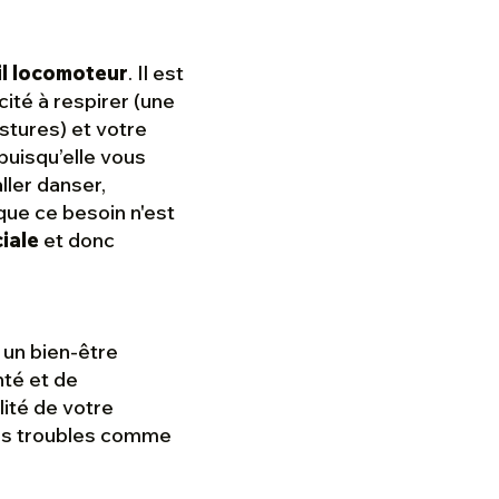
l locomoteur
. Il est
ité à respirer (une
stures) et votre
 puisqu’elle vous
aller danser,
que ce besoin n'est
iale
et donc
 un bien-être
nté et de
lité de votre
les troubles comme