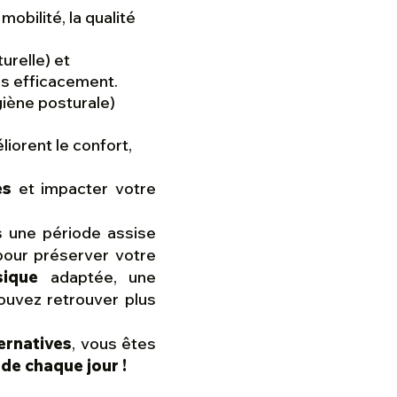
obilité, la qualité
urelle) et
s efficacement.
giène posturale)
iorent le confort,
.
es
et impacter votre
s une période assise
our préserver votre
sique
adaptée, une
ouvez retrouver plus
ernatives
, vous êtes
 de chaque jour !