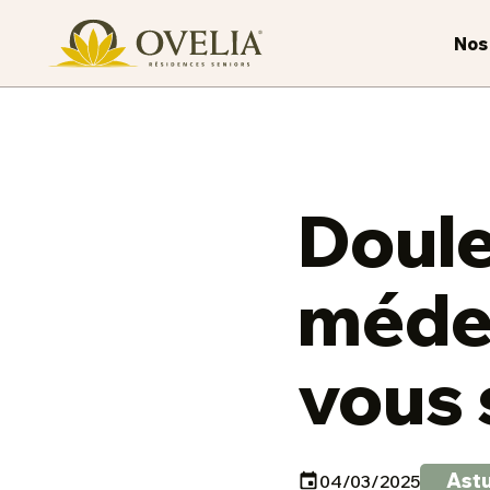
Nos
Douleu
méde
vous 
Ast
04/03/2025