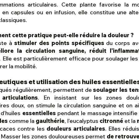
ammations articulaires. Cette plante favorise la mo
 en capsules ou en infusion, elle constitue une alte
classiques.
nt cette pratique peut-elle réduire la douleur ?
ste à
stimuler des points spécifiques
du corps ave
liore la circulation sanguine, réduit l'inflamma
. Elle est particulièrement efficace pour soulager les
er la mobilité.
tiques et utilisation des huiles essentielle
qués régulièrement, permettent de
soulager les ten
articulations
. En insistant sur les zones dou
es doux, on stimule la circulation sanguine et on 
 d’huiles
essentielles
pendant le massage intensifie 
les
comme la
gaulthérie
, l’eucalyptus
citronné
et la
ficaces contre les
douleurs articulaires
. Elles rédui
r. Masser les zones douloureuses permet
de retrouve