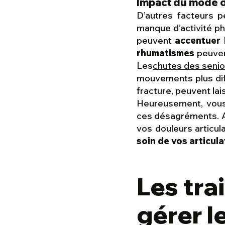
Impact du mode de
D’autres facteurs p
manque d’activité phy
peuvent
accentuer 
rhumatismes
peuven
Les
chutes des senio
mouvements plus dif
fracture, peuvent la
Heureusement, vous 
ces désagréments. A
vos douleurs articu
soin de vos articula
Les tr
gérer l