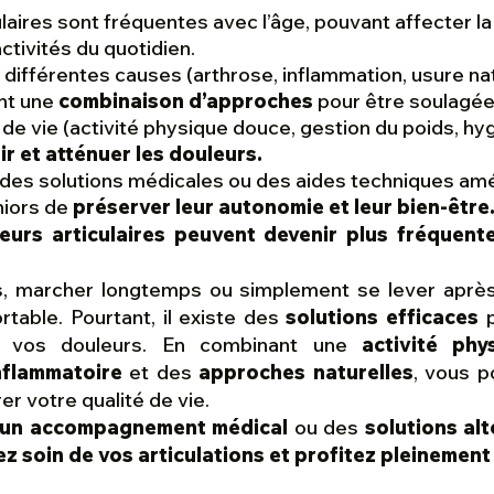
laires sont fréquentes avec l’âge, pouvant affecter la m
ctivités du quotidien.
 différentes causes (arthrose, inflammation, usure nat
nt une
combinaison d’approches
pour être soulagée
e vie (activité physique douce, gestion du poids, hy
ir et atténuer les douleurs.
 des solutions médicales ou des aides techniques amél
niors de
préserver leur autonomie et leur bien-être
leurs articulaires peuvent devenir plus fréquent
s, marcher longtemps ou simplement se lever aprè
rtable. Pourtant, il existe des
solutions efficaces
p
re vos douleurs. En combinant une
activité phy
nflammatoire
et des
approches naturelles
, vous p
er votre qualité de vie.
un accompagnement médical
ou des
solutions alt
z soin de vos articulations et profitez pleinement