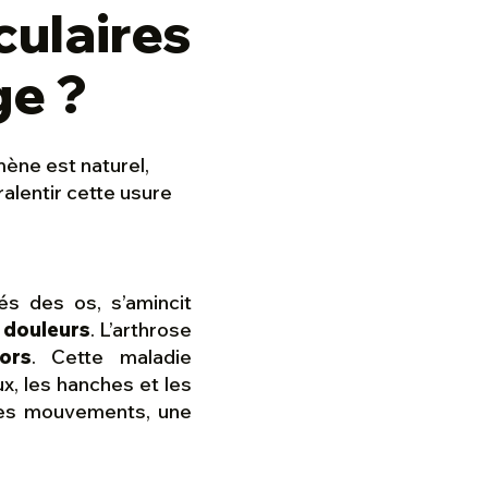
culaires
ge ?
ène est naturel,
ralentir cette usure
tés des os, s’amincit
douleurs
. L’arthrose
iors
. Cette maladie
x, les hanches et les
es mouvements, une