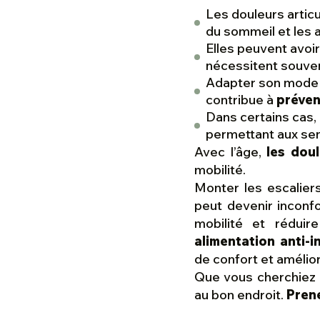
Les douleurs articu
du sommeil et les a
Elles peuvent avoir
nécessitent souve
Adapter son mode d
contribue à
préven
Dans certains cas,
permettant aux se
Avec l’âge,
les dou
mobilité.
Monter les escalier
peut devenir inconfo
mobilité et rédui
alimentation anti-i
de confort et amélior
Que vous cherchiez
au bon endroit.
Prene