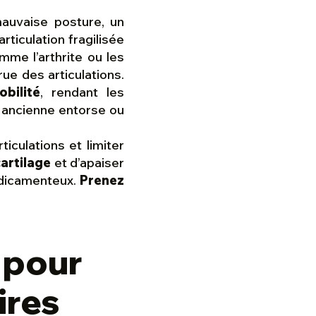
mauvaise posture, un
rticulation fragilisée
mme l’arthrite ou les
ue des articulations.
obilité
, rendant les
 ancienne entorse ou
culations et limiter
cartilage
et d’apaiser
édicamenteux.
Prenez
 pour
ires