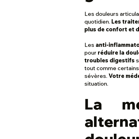
Les douleurs articul
quotidien.
Les trait
plus de confort et 
Les
anti-inflammato
pour
réduire la doul
troubles digestifs
s
tout comme certain
sévères.
Votre méde
situation.
La mé
altern
douleur