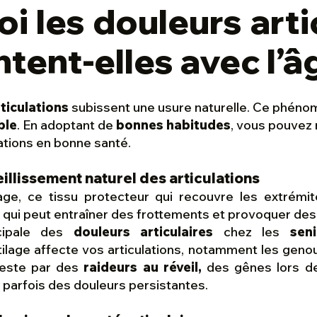
i les douleurs arti
ent-elles avec l’â
ticulations
subissent une usure naturelle. Ce phénom
ble
. En adoptant de
bonnes habitudes
, vous pouvez 
lations en bonne santé.
ieillissement naturel des articulations
lage, ce tissu protecteur qui recouvre les extrémi
qui peut entraîner des frottements et provoquer des
ncipale des
douleurs articulaires
chez les
sen
ilage affecte vos articulations, notamment les genou
feste par des
raideurs au réveil,
des gênes lors d
 parfois des douleurs persistantes.