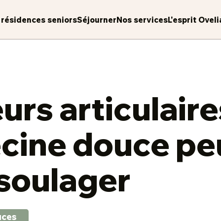
 résidences seniors
Séjourner
Nos services
L'esprit Oveli
rs articulaires
cine douce pe
soulager
uces