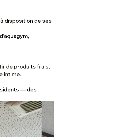
à disposition de ses
s d’aquagym,
r de produits frais,
e intime.
résidents — des