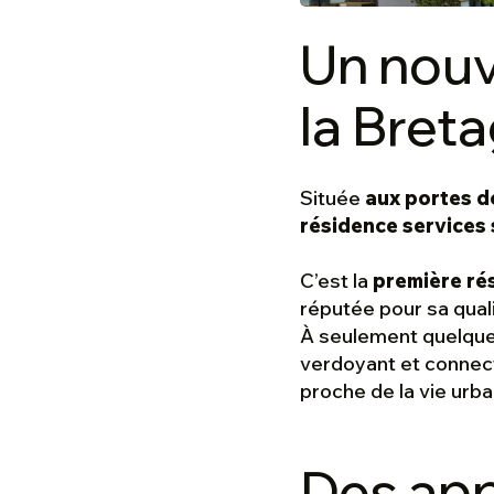
Un nouv
la Bret
Située
aux portes d
résidence services
C’est la
première ré
réputée pour sa qualit
À seulement quelque
verdoyant et connect
proche de la vie urba
Des app