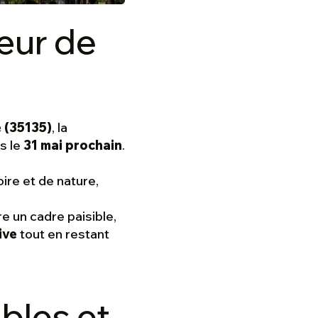
œur de
 (35135)
, la
s le
31 mai prochain
.
oire et de nature,
e un cadre paisible,
ive
tout en restant
bles et