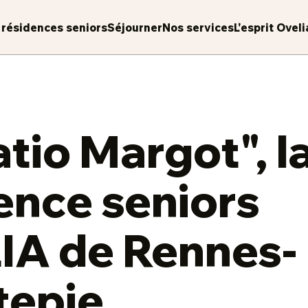
 résidences seniors
Séjourner
Nos services
L'esprit Oveli
atio Margot", l
ence seniors
IA de Rennes-
tepie