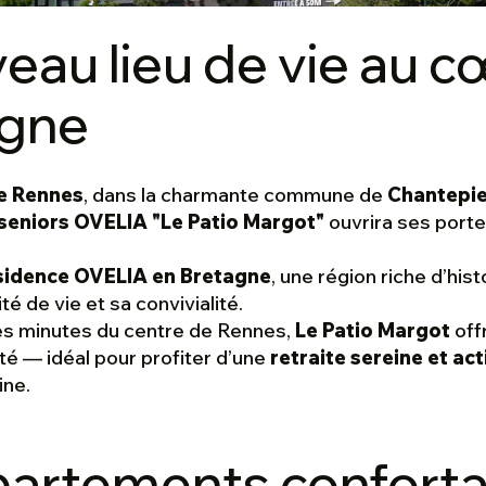
eau lieu de vie au c
agne
e Rennes
, dans la charmante commune de
Chantepie
 seniors OVELIA "Le Patio Margot"
ouvrira ses porte
sidence OVELIA en Bretagne
, une région riche d’hist
é de vie et sa convivialité.
s minutes du centre de Rennes,
Le Patio Margot
offr
é — idéal pour profiter d’une
retraite sereine et act
ine.
artements conforta