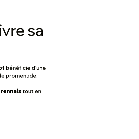
ivre sa
ot
bénéficie d’une
x de promenade.
 rennais
tout en