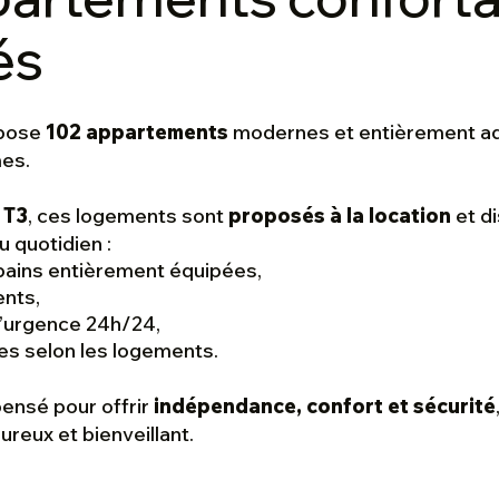
és
opose
102 appartements
modernes et entièrement ad
es.
 T3
, ces logements sont
proposés à la location
et di
 quotidien :
 bains entièrement équipées,
nts,
 d’urgence 24h/24,
es selon les logements.
pensé pour offrir
indépendance, confort et sécurité
reux et bienveillant.