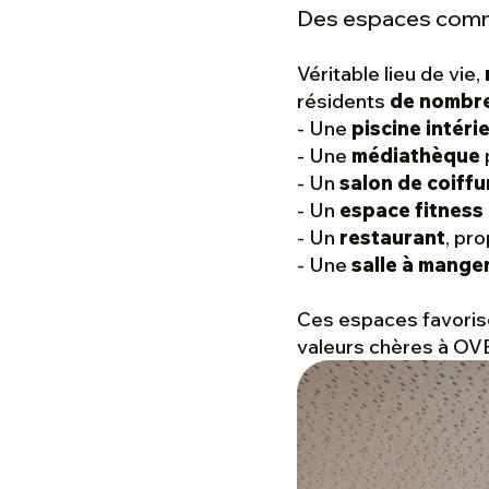
Des espaces comm
Véritable lieu de vie,
résidents
de nombre
- Une
piscine intéri
- Une
médiathèque
p
- Un
salon de coiffu
- Un
espace fitness
- Un
restaurant
, pr
- Une
salle à manger
Ces espaces favorise
valeurs chères à OV