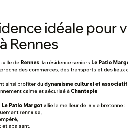
idence idéale pour v
e à Rennes
-ville de
Rennes
, la résidence seniors
Le Patio Marg
e : proche des commerces, des transports et des lieu
t ainsi profiter du
dynamisme culturel et associatif
ronnement calme et sécurisé à
Chantepie
.
,
Le Patio Margot
allie le meilleur de la vie bretonne :
iquement rennaise,
tempéré,
 et apaisant,