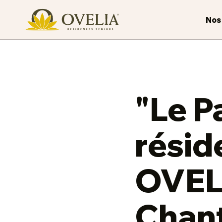
Nos
"Le P
résid
OVEL
Chan