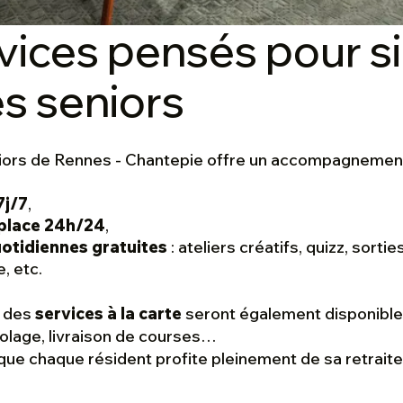
vices pensés pour si
es seniors
iors de
Rennes - Chantepie offre un accompagnement 
7j/7
,
 place 24h/24
,
otidiennes gratuites
: ateliers créatifs, quizz, sortie
, etc.
, des
services à la carte
seront également disponible
colage, livraison de courses…
que chaque résident profite pleinement de sa retraite