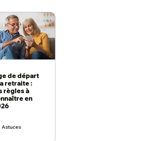
e de départ
la retraite :
s règles à
nnaître en
026
Astuces