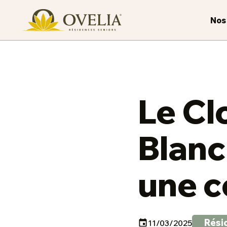
Nos
Le Cl
Blanc
une c
Rési
11/03/2025