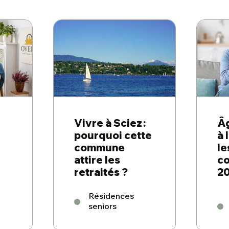
Vivre à Sciez :
Âg
pourquoi cette
à 
commune
le
attire les
co
retraités ?
2
Résidences
seniors