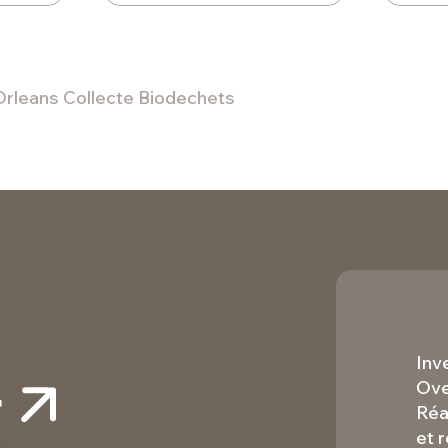
Orleans Collecte Biodechets
Inv
r
Ove
Réa
et 