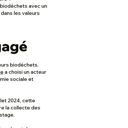
s biodéchets avec un
it dans les valeurs
gagé
leurs biodéchets.
he
a choisi un acteur
omie sociale et
let 2024, cette
re la collecte des
ostage.