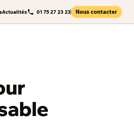
Nous contacter
a
Actualités
01 75 27 23 23
our
sable