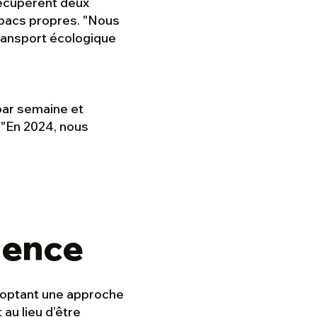
récupèrent deux
bacs propres. "
Nous
ransport écologique
par semaine et
"
En 2024, nous
dence
adoptant une approche
au lieu d’être