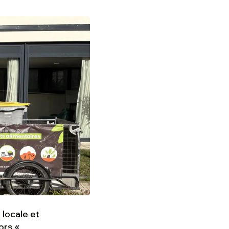
 locale et
ors «