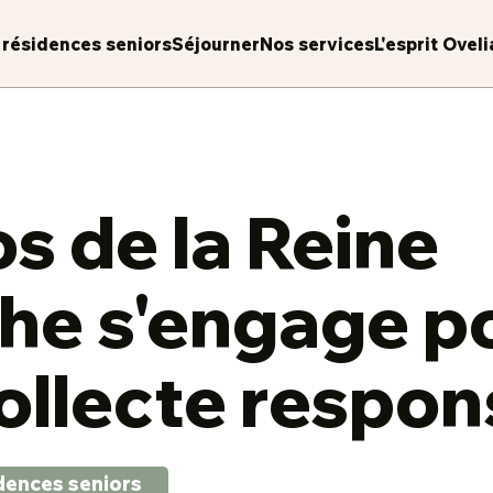
 résidences seniors
Séjourner
Nos services
L'esprit Oveli
os de la Reine
he s'engage p
ollecte respon
dences seniors