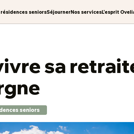
 résidences seniors
Séjourner
Nos services
L'esprit Oveli
vivre sa retrait
rgne
dences seniors