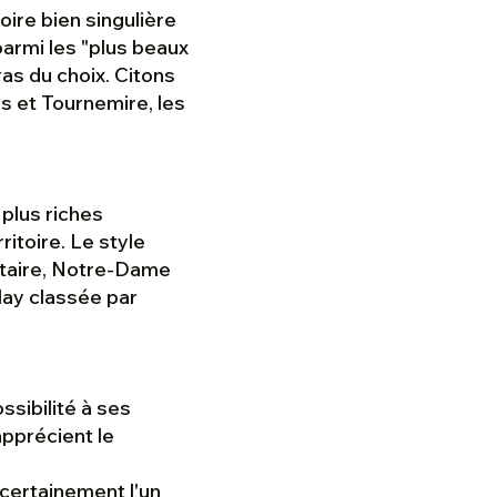
ire bien singulière
parmi les "plus beaux
ras du choix. Citons
rs et Tournemire, les
plus riches
ritoire. Le style
ctaire, Notre-Dame
lay classée par
ssibilité à ses
apprécient le
certainement l'un