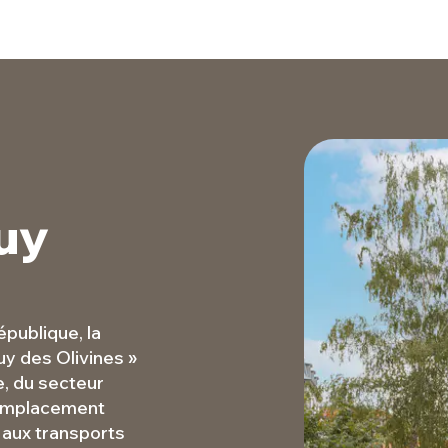
uy
épublique, la
y des Olivines »
e, du secteur
t emplacement
t aux transports