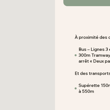
À proximité des
Bus – Lignes 3 
300m Tramway A
arrêt « Deux p
Et des transports
Supérette 150
à 550m