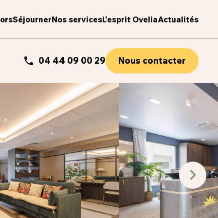
iors
Séjourner
Nos services
L'esprit Ovelia
Actualités
04 44 09 00 29
Nous contacter