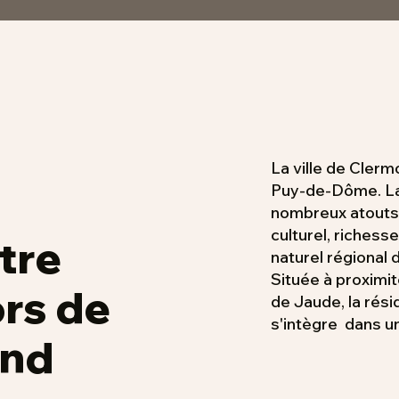
La ville de Cler
Puy-de-Dôme. La 
nombreux atouts p
culturel, riches
tre
naturel régional
Située à proximit
ors de
de Jaude, la rés
s'intègre dans un
and