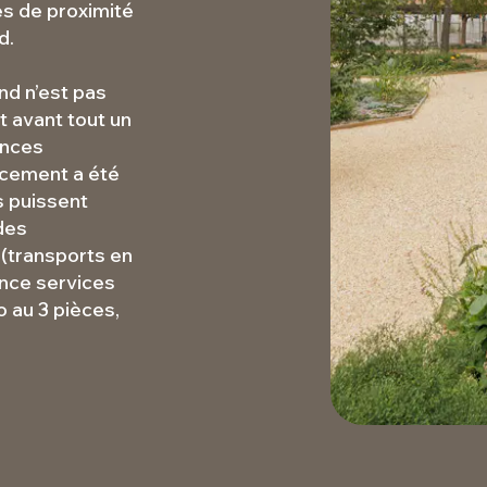
s de proximité
d.
nd n’est pas
 avant tout un
ences
acement a été
s puissent
des
 (transports en
ence services
 au 3 pièces,