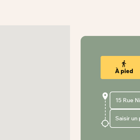
À pied