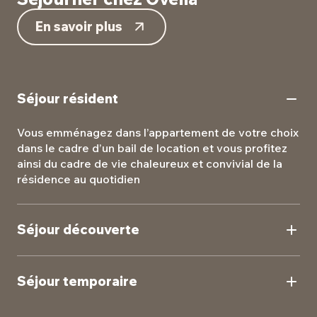
En savoir plus
Séjour résident
Vous emménagez dans l’appartement de votre choix
dans le cadre d’un bail de location et vous profitez
ainsi du cadre de vie chaleureux et convivial de la
résidence au quotidien
Séjour découverte
Testez la vie en résidence seniors à l’occasion d’un
séjour de courte durée pour vous faire votre propre
Séjour temporaire
avis.
En réponse à des besoins d'hébergement