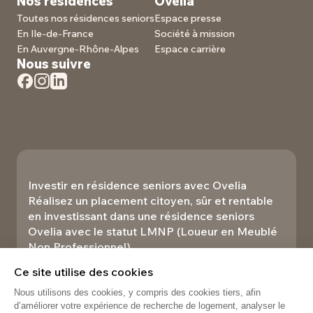
Nos résidences
Ovelia
Toutes nos résidences seniors
Espace presse
En Ile-de-France
Société à mission
En Auvergne-Rhône-Alpes
Espace carrière
Nous suivre
Investir en résidence seniors avec Ovelia
Réalisez un placement citoyen, sûr et rentable
en investissant dans une résidence seniors
Ovelia avec le statut LMNP (Loueur en Meublé
Non Professionnel).​
Investir
Ce site utilise des cookies
Nous utilisons des cookies, y compris des cookies tiers, afin
d’améliorer votre expérience de recherche de logement, analyser le