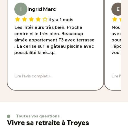
I
Ingrid Marc
E
E
il y a 1 mois
Les intérieurs très bien. Proche
Nous s
centre ville très bien. Beaucoup
avec m
aimée appartement F3 avec terrasse
pour vo
. La cerise sur le gâteau piscine avec
l'époqu
possibilité kiné...q...
voulait 
Lire l'avis complet +
Lire l'av
Toutes vos questions
Vivre sa retraite à Troyes