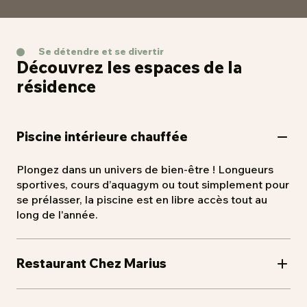
temporaires ou pour des vacances, nos résidences
peuvent vous accueillir pour des séjours de
moyenne durée avec une palette de services à
Se détendre et se divertir
portée de main ! Il n’y a plus qu’à poser vos valises !
Découvrez les espaces de la
résidence
Piscine intérieure chauffée
Plongez dans un univers de bien-être ! Longueurs
sportives, cours d’aquagym ou tout simplement pour
se prélasser, la piscine est en libre accès tout au
long de l'année.
Restaurant Chez Marius
C’est l'endroit des instants gourmands ! En formule