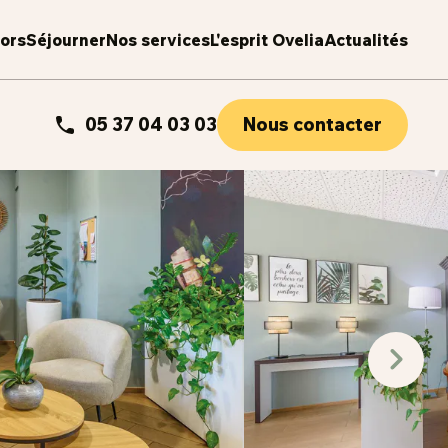
iors
Séjourner
Nos services
L'esprit Ovelia
Actualités
05 37 04 03 03
Nous contacter