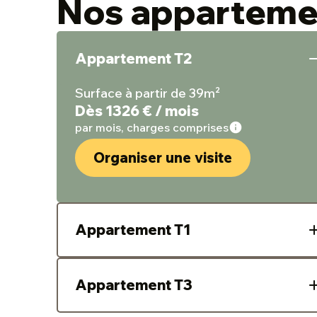
Nos apparteme
Appartement T2
Surface à partir de 39m²
Dès 1326 € / mois
par mois, charges comprises
Organiser une visite
Appartement T1
Dès 884 € / mois
Appartement T3
par mois, charges comprises