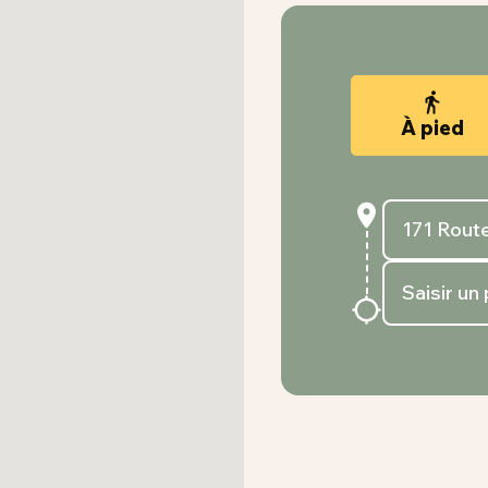
À pied