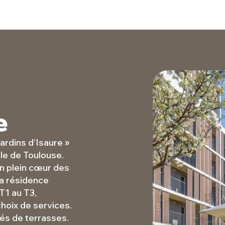
e
rdins d’Isaure »
lle de Toulouse.
en plein cœur des
a résidence
T1 au T3,
choix de services.
és de terrasses.