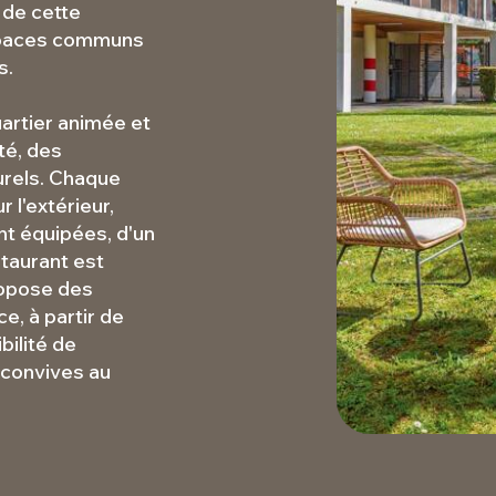
 de cette
espaces communs
s.
artier animée et
té, des
urels. Chaque
 l'extérieur,
nt équipées, d'un
staurant est
ropose des
e, à partir de
bilité de
 convives au