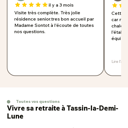
il y a 3 mois
Visite très complète. Très jolie
Cette r
résidence senior.tres bon accueil par
car nou
Madame Sontot à l'écoute de toutes
chaleur
nos questions.
l'établi
équipeme
Lire l'av
Toutes vos questions
Vivre sa retraite à Tassin-la-Demi-
Lune