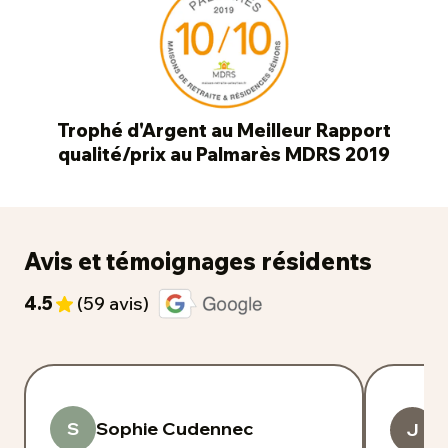
Trophé d'Argent au Meilleur Rapport
qualité/prix au Palmarès MDRS 2019
Avis et témoignages résidents
4.5
(59 avis)
J
S
Sophie Cudennec
J
G