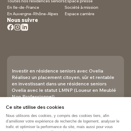
Toutes nos résidences seniors
Espace presse
En Ile-de-France
Société à mission
En Auvergne-Rhône-Alpes
Espace carrière
Nous suivre
Investir en résidence seniors avec Ovelia
Réalisez un placement citoyen, sûr et rentable
en investissant dans une résidence seniors
Ovelia avec le statut LMNP (Loueur en Meublé
Non Professionnel).​
Investir
Ce site utilise des cookies
Nous utilisons des cookies, y compris des cookies tiers, afin
d’améliorer votre expérience de recherche de logement, analyser le
trafic et optimiser la performance du site, mais aussi pour vous