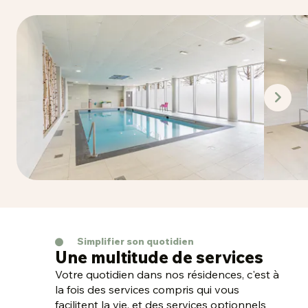
non contractuelle.
Gardez la forme à votre rythme. Illustration
d’ambiance OVELIA. Photo non contractuelle.
Simplifier son quotidien
Une multitude de services
Votre quotidien dans nos résidences, c'est à
la fois des services compris qui vous
facilitent la vie, et des services optionnels