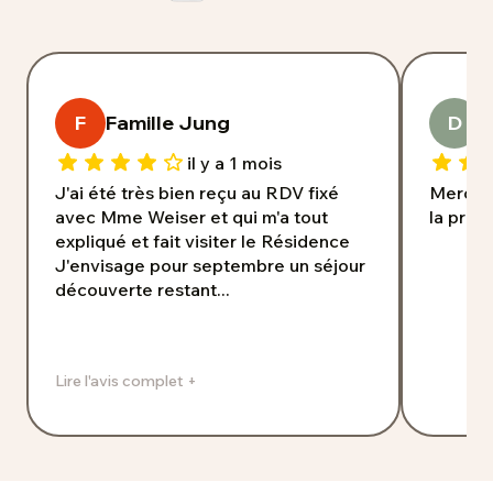
F
Famille Jung
D
D
il y a 1 mois
J'ai été très bien reçu au RDV fixé
Merci p
avec Mme Weiser et qui m'a tout
la prop
expliqué et fait visiter le Résidence
J'envisage pour septembre un séjour
découverte restant...
Lire l'avis complet +