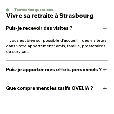
Toutes vos questions
Vivre sa retraite à Strasbourg
Puis-je recevoir des visites ?
Il vous est bien sûr possible d'accueillir des visiteurs
dans votre appartement : amis, famille, prestataires
de services...
Puis-je apporter mes effets personnels ?
Naturellement : vous êtes chez vous. Vous êtes
donc libre de venir avec vos affaires et de décorer
Que comprennent les tarifs OVELIA ?
votre logement selon vos goûts.
Les tarifs OVELIA comprennent :
le loyer de votre appartement