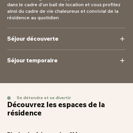
dans le cadre d’un bail de location et vous profitez
ainsi du cadre de vie chaleureux et convivial de la
résidence au quotidien
Séjour découverte
Testez la vie en résidence seniors à l’occasion d’un
séjour de courte durée pour vous faire votre propre
Séjour temporaire
avis.
En réponse à des besoins d'hébergement
temporaires ou pour des vacances, nos résidences
peuvent vous accueillir pour des séjours de
moyenne durée avec une palette de services à
Se détendre et se divertir
portée de main ! Il n’y a plus qu’à poser vos valises !
Découvrez les espaces de la
résidence