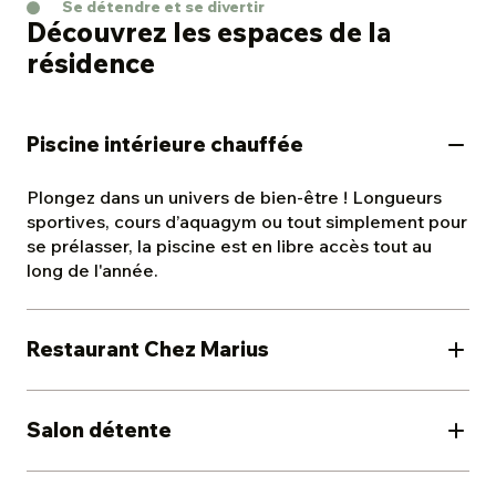
Se détendre et se divertir
portée de main ! Il n’y a plus qu’à poser vos valises !
Découvrez les espaces de la
résidence
Piscine intérieure chauffée
Plongez dans un univers de bien-être ! Longueurs
sportives, cours d’aquagym ou tout simplement pour
se prélasser, la piscine est en libre accès tout au
long de l'année.
Restaurant Chez Marius
C’est l'endroit des instants gourmands ! En formule
ou à la carte, découvrez une sélection de plats
Salon détente
équilibrés et variés, pensée pour satisfaire tous les
palais dans une ambiance conviviale.
Profitez d’un vaste salon aménagé où tout est pensé