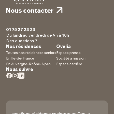
Nous mettons un point d’honneur à vous offrir un
incluse dans les provisions) et les services à la carte.
environnement personnalisé, où vous pouvez à la
Nous contacter
fois profiter de votre intimité et de votre
indépendance, tout en étant entouré de
commodités adaptées à vos besoins. Votre
appartement devient un vrai chez-vous, à la fois
01 75 27 23 23
pratique et à votre image.
Du lundi au vendredi de 9h à 18h
Des questions ?
Nos résidences
Ovelia
Toutes nos résidences seniors
Espace presse
En Ile-de-France
Société à mission
En Auvergne-Rhône-Alpes
Espace carrière
Nous suivre
Investir en résidence seniors avec Ovelia