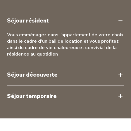
Séjour résident
Vous emménagez dans l’appartement de votre choix
dans le cadre d’un bail de location et vous profitez
ainsi du cadre de vie chaleureux et convivial de la
résidence au quotidien
Séjour découverte
Testez la vie en résidence seniors à l’occasion d’un
séjour de courte durée pour vous faire votre propre
Séjour temporaire
avis.
En réponse à des besoins d'hébergement
temporaires ou pour des vacances, nos résidences
peuvent vous accueillir pour des séjours de
moyenne durée avec une palette de services à