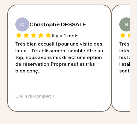
C
Christophe DESSALE
S
S
il y a 1 mois
Très bien accueilli pour une visite des
Très bon
lieux… l’établissement semble être au
intéres
top, nous avons mis direct une option
les loc
de réservation Propre neuf et très
l’établ
bien conç...
sont tr
Lire l'avis complet +