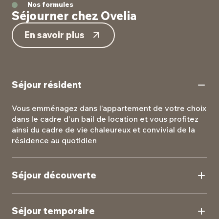
Nos formules
Séjourner chez Ovelia
En savoir plus
Séjour résident
Vous emménagez dans l’appartement de votre choix
dans le cadre d’un bail de location et vous profitez
ainsi du cadre de vie chaleureux et convivial de la
résidence au quotidien
Séjour découverte
Testez la vie en résidence seniors à l’occasion d’un
séjour de courte durée pour vous faire votre propre
Séjour temporaire