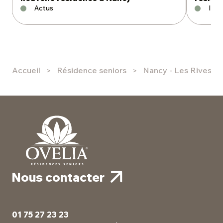
Actus
Inte
Accueil
Résidence seniors
Nancy - Les Rives S
Nous contacter
01 75 27 23 23