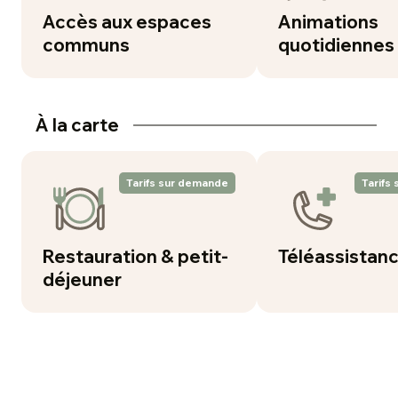
Accès aux espaces
Animations
communs
quotidiennes
À la carte
Tarifs sur demande
Tarifs
Restauration & petit-
Téléassistan
déjeuner