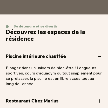
avis.
En réponse à des besoins d'hébergement
temporaires ou pour des vacances, nos résidences
peuvent vous accueillir pour des séjours de
moyenne durée avec une palette de services à
Se détendre et se divertir
portée de main ! Il n’y a plus qu’à poser vos valises !
Découvrez les espaces de la
résidence
Piscine intérieure chauffée
Plongez dans un univers de bien-être ! Longueurs
sportives, cours d’aquagym ou tout simplement pour
se prélasser, la piscine est en libre accès tout au
long de l'année.
Restaurant Chez Marius