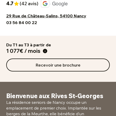
4.7
(42 avis)
29 Rue de Château-Salins, 54100 Nancy
03 56 84 00 22
Du T1 au T3 à partir de
1 077€ / mois
Recevoir une brochure
Bienvenue aux Rives St-Georges
La résidence seniors de Nancy occupe un
emplacement de premier choix. Implantée sur les
berges de la Meurthe, elle bénéficie d’un