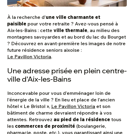
À la recherche d’
une ville charmante et
paisible
pour votre retraite ? Avez-vous pensé à
Aix-les-Bains : cette
ville thermale
, au milieu des
montagnes savoyardes et au bord du lac du Bourget
? Découvrez en avant-première les images de notre
future résidence seniors aixoise :
Le Pavillon Victoria
.
Une adresse prisée en plein centre-
ville d’Aix-les-Bains
Inconcevable pour vous d’emménager loin de
l’énergie de la ville ? En lieu et place de l’ancien
hôtel « Le Bristol »,
Le Pavillon Victoria
et son
bâtiment de charme devraient répondre à vos
attentes. Retrouvez
au pied de la résidence
tous
les
commerces de proximité
(boulangerie,
pharmacie, poste, etc.), vous garantissant ainsi une